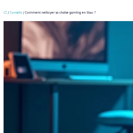
/
Conseils
/ Comment nettoyer sa chaise gaming en tissu ?