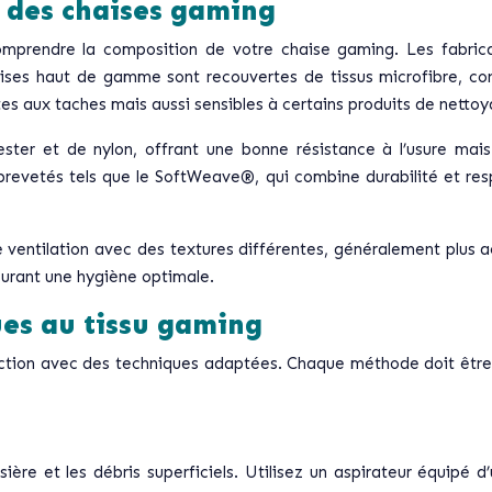
 des chaises gaming
omprendre la composition de votre chaise gaming. Les fabrica
ises haut de gamme sont recouvertes de tissus microfibre, connus
ntes aux taches mais aussi sensibles à certains produits de nettoy
er et de nylon, offrant une bonne résistance à l’usure mais n
s brevetés tels que le SoftWeave®, qui combine durabilité et re
 ventilation
avec des textures différentes, généralement plus aé
surant une hygiène optimale.
ues au tissu gaming
 l’action avec des techniques adaptées. Chaque méthode doit êt
sière et les débris superficiels. Utilisez un aspirateur équipé